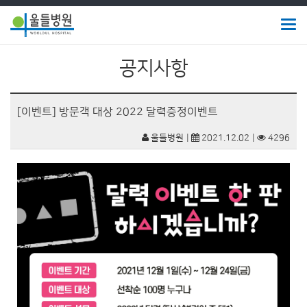
Togg
navig
울
공지사항
들
병
[이벤트] 방문객 대상 2022 달력증정이벤트
원
울들병원
2021.12.02
4296