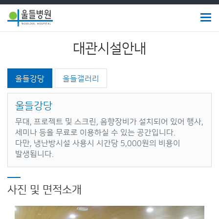
Togg
navig
울
대관시설안내
들
병
울들강당
울들갤러리
원
울들강당
무대, 프로젝트 및 스크린, 음향장비가 설치되어 있어 행사,
세미나 등을 무료로 이용하실 수 있는 공간입니다.
다만, 냉난방시설 사용시 시간당 5,000원의 비용이
발생됩니다.
사진 및 면적소개