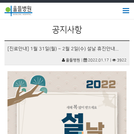
Togg
navig
울
공지사항
들
병
[진료안내] 1월 31일(월) ~ 2월 2일(수) 설날 휴진안내...
원
울들병원
2022.01.17
3922