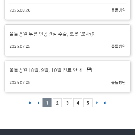
2025.08.26
울들병원
울들병원 무릎 인공관절 수술, 로봇 '로사(ROSA®)'와 함께합니다....
2025.07.25
울들병원
울들병원 l 8월, 9월, 10월 진료 안내...
2025.07.25
울들병원
1
2
3
4
5