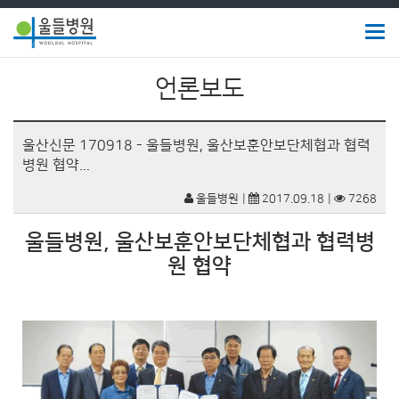
Togg
navig
울
언론보도
들
병
울산신문 170918 - 울들병원, 울산보훈안보단체협과 협력
병원 협약...
원
울들병원
2017.09.18
7268
울들병원, 울산보훈안보단체협과 협력병
원 협약