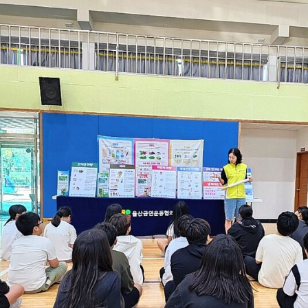
호흡기질환
간질환
통증클리닉
비만클리닉
운동재활센터