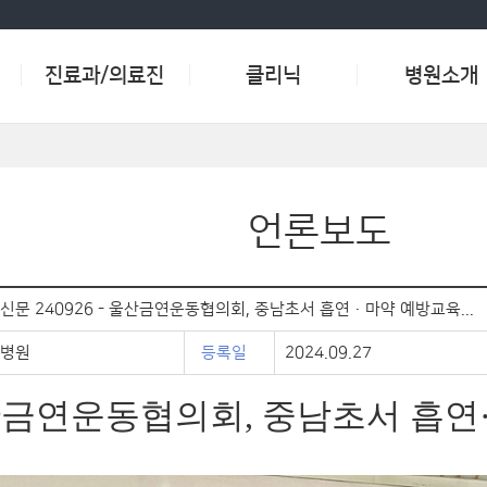
진료과/의료진
클리닉
병원소개
신경외과
척추클리닉
인사말
정형외과
허리질환
미션·비전
목질환
언론보도
내과
연혁
관절클리닉
흉부외과
층별안내
무릎/고관절질환
가정의학과
장비소개
신문 240926 - 울산금연운동협의회, 중남초서 흡연·마약 예방교육...
어깨질환
수부/족부질환
영상의학과
협력기관
병원
등록일
2024.09.27
소화기클리닉
오시는길
위질환
금연운동협의회, 중남초서 흡연
위치 및 교통안내
대장질환
주차안내
대사질환
갑상선질환