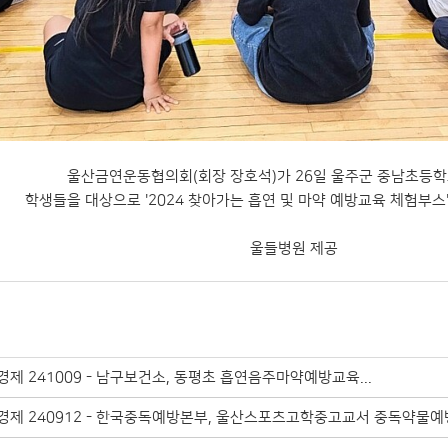
울산금연운동협의회(회장 장호석)가 26일 울주군 중남초등
학생들을 대상으로 '2024 찾아가는 흡연 및 마약 예방교육 체험부스
울들병원 제공
제 241009 - 남구보건소, 동평초 흡연음주마약예방교육...
경제 240912 - 한국중독예방본부, 울산스포츠고학중고교서 중독약물예방