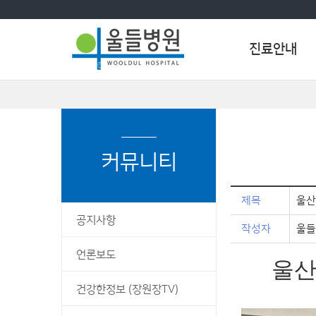
진료안내
울
메
외래진료안내
:
대표전화
인
들
1544-7110
외래진료예약
메
병
예약안내
뉴
커뮤니티
시
진료상담
원
입퇴원안내
간
월 - 금 09:00 ~ 18:00
입퇴원수속안내
제목
울산
토요일 09:00 ~ 13:00
입원생활안내
공지사항
작성자
울들
전화번호안내
오시는길
언론보도
증명서발급안내
울산
울산광역시 남구 중앙로 228
비급여안내
건강한정보 (장원장TV)