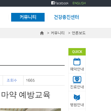
facebook
ENGLISH
커뮤니티
건강증진센터
home
커뮤니티
언론보도
공지사항
검진안내 및 예약
언론보도
검진안내
예약안내
QUICK
건강한정보 (장원장TV)
검진프로그램
온라인상담
종합건강검진
예악안내
고객의소리
공단건강검진
학생건강검진
채용공고
조회수
1665
일반채용검진
공무원채용검진
병원식단안내
진료안내
운전면허적성검사
·마약 예방교육
센터소개
병원안내
인사말&센터소개