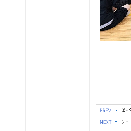
울산경
울산