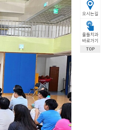
의료진소개
센터둘러보기
오시는길
장비소개
울들치과
바로가기
TOP