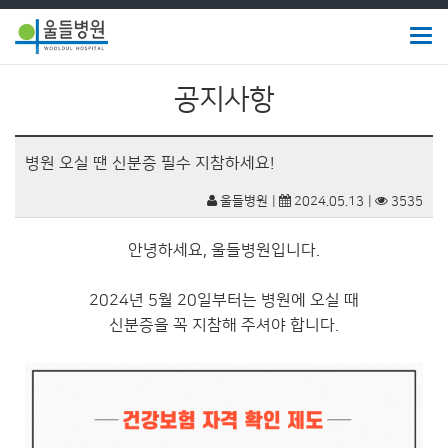
Togg
navig
울
공지사항
들
병
병원 오실 땐 신분증 필수 지참하세요!
원
울들병원
2024.05.13
3535
안녕하세요, 울들병원입니다.
2024년 5월 20일부터는 병원에 오실 때
신분증을 꼭 지참해 주셔야 합니다.